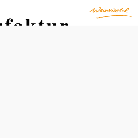
ufaktur
Otváracie hodiny
od 01.04.2026 do 31.10.2026
utorok
09:00 – 12:00 hod
13:00 – 17:00 hod
streda
09:00 – 12:00 hod
13:00 – 17:00 hod
štvrtok
09:00 – 12:00 hod
13:00 – 17:00 hod