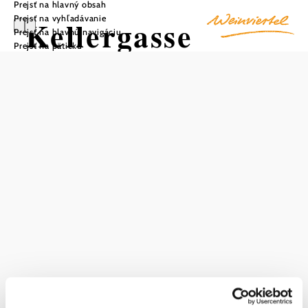
Prejsť na hlavný obsah
Prejsť na vyhľadávanie
Kellergasse
Prejsť na hlavnú navigáciu
Prejsť na pätičku
Poysbrunn
Uložiť do zoznamu sledovania
storočný vinársky svet v Poysbrunne
Exkurzia za vínom:
očarí a vezme návštevníkov na cestu časom. Objavovanie
historických ciest, pivníc a miest je obzvlášť príjemné
počas prehliadky s odborným sprievodcom - a zahŕňa
mnoho anekdot zo vzrušujúcej tradície vinohradníctva. Na
certifikovanú prehliadku pivníc so sprievodcom (alebo
jazdu na rustikálnom traktore) sa môžete prihlásiť na
adrese Vino Versum Poysdorf. Ako prípitok sa bude
podávať pohár korenia Weinviertel DAC.