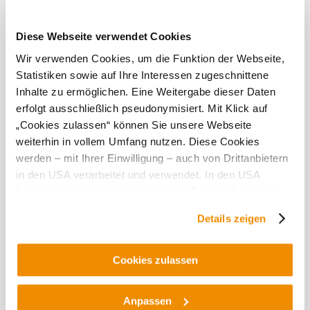
Aktuálne počasie v Poysbrunn
Diese Webseite verwendet Cookies
Wir verwenden Cookies, um die Funktion der Webseite,
Dnes, 08.08.2026
18° až 28°
Statistiken sowie auf Ihre Interessen zugeschnittene
Inhalte zu ermöglichen. Eine Weitergabe dieser Daten
čiastočne zamračené
erfolgt ausschließlich pseudonymisiert. Mit Klick auf
rýchlosť vetra
3,5 km/h
„Cookies zulassen“ können Sie unsere Webseite
weiterhin in vollem Umfang nutzen. Diese Cookies
Zajtra, 09.08.2026
16° až 30°
werden – mit Ihrer Einwilligung – auch von Drittanbietern
čiastočne zamračené
in den USA verarbeitet und verwendet. In den USA
rýchlosť vetra
2,1 km/h
besteht derzeit kein angemessenes Datenschutzniveau,
und es ist nicht ausgeschlossen, dass staatliche
Details zeigen
Preskúmať okolie
Sicherheitsbehörden entsprechende Anordnungen
gegenüber den Drittanbietern (Google und Meta
Výletné miesta, hotely, trasy a ďalšie
Platforms, Inc.) treffen, um Zugriff auf Daten zu Kontroll-
Cookies zulassen
und Überwachungszwecken zu erhalten. Dagegen gibt es
Polomer
10 km
20 km
vyhľadávania
keine wirksamen Rechtsbehelfe und
Anpassen
Rechtsschutzmöglichkeiten. Zudem werden von den