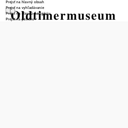
Prejsť na hlavný obsah
Prejsť na vyhľadávanie
Oldtimermuseum
Prejsť na hlavnú navigáciu
Prejsť na pätičku
Poysdorf
Otváracie hodiny
Otvorené od Veľkonočnej nedele do konca októbra každú
nedeľu a sviatok od 13.30 do 17.30 hod.
Pre skupiny od 15 osôb kedykoľvek po predchádzajúcej
rezervácii.
skupiny podľa dohody