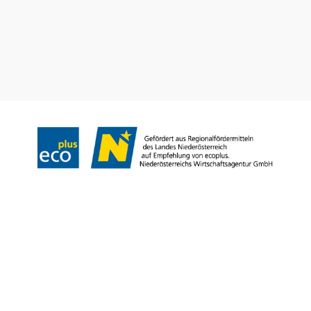
Máte otázky? Radi vám pomôžeme.
+43 2552 3515
info@weinviertel.at
Odtlačok
Copyright © Weinviertel Tourismus GmbH