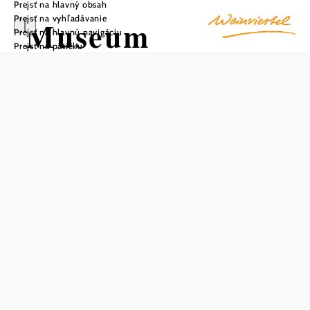
Prejsť na hlavný obsah
Prejsť na vyhľadávanie
Museum
Prejsť na hlavnú navigáciu
Prejsť na pätičku
Hohenau an der
March -
Ortsgeschichte,
Oskar Sima,
Eisenbahn
Uložiť do zoznamu sledovania