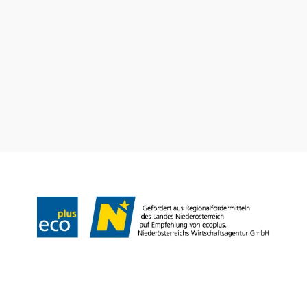
Dovolenkové služby
Máte otázky? Radi vám pomôžeme.
+43 2552 3515
info@weinviertel.at
Odtlačok
Copyright © Weinviertel Tourismus GmbH