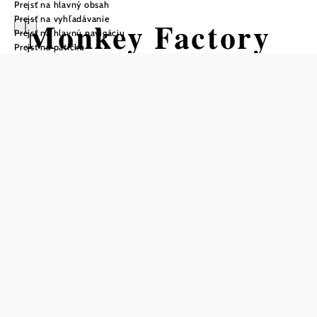
Prejsť na hlavný obsah
Prejsť na vyhľadávanie
Monkey Factory
Prejsť na hlavnú navigáciu
Prejsť na pätičku
GmbH
Otváracie hodiny
otvorené celoročne
v letných mesiacoch sa otváracie hodiny môžu líšiť
otvorené denne
otvorené aj podľa dohody
skupiny podľa dohody