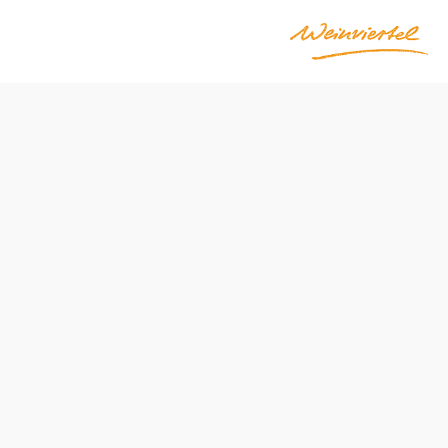
Otváracie hodiny
od 01.05. do 31.10.
pondelok
14:00 – 17:00 hod
utorok
14:00 – 17:00 hod
streda
14:00 – 17:00 hod
štvrtok
14:00 – 17:00 hod
piatok
14:00 – 17:00 hod
sobota
14:00 – 17:00 hod