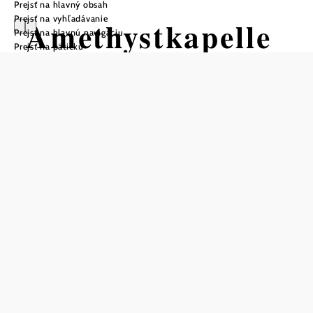
Prejsť na hlavný obsah
Prejsť na vyhľadávanie
Amethystkapelle
Prejsť na hlavnú navigáciu
Prejsť na pätičku
Grübern
Uložiť do zoznamu sledovania
Ametystová kaplnka "Zum Heiligen Geist" v Grüberne je
pôsobivou pamiatkou, ktorá pripomína "udalosť Letníc".
V strede kaplnky tróni holubica obklopená siedmimi
farbami dúhy, ktorá symbolizuje pôsobenie Ducha Svätého
vo svete. Posvätné číslo sedem predstavuje dokonalosť a je
zobrazené v siedmich plameňoch v oknách, ktoré
symbolizujú múdrosť, rozhľad, radu, poznanie, silu,
zbožnosť a bázeň pred Bohom. Položené ametysty
symbolizujú zemitosť a pocit domova. Kaplnka je
ideálnym miestom na štýlové krstiny, cirkevné svadby