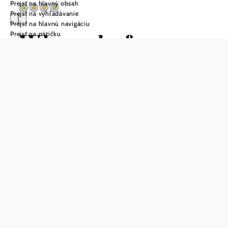
Prejsť na hlavný obsah
Prejsť na vyhľadávanie
Prejsť na hlavnú navigáciu
Winzerhof
Prejsť na pätičku
Semmler
Položiť otázku
Uložiť do zoznamu sledovania
Niektoré miesta sú nielen geograficky výhodné, ale aj na
správnej trase, pokiaľ ide o pôžitok. Winzerhof Semmler v
Hohenruppersdorfe je jedným z takýchto miest. Nachádza