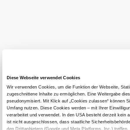
Infraštruktúra
zistiť viac
Povprašajte za
Vinárstvo
Weinbauernhof
Vier
Jahreszeiten
Diese Webseite verwendet Cookies
Wir verwenden Cookies, um die Funktion der Webseite, Statis
zobraziť viac
zugeschnittene Inhalte zu ermöglichen. Eine Weitergabe dies
pseudonymisiert. Mit Klick auf „Cookies zulassen“ können Si
Umfang nutzen. Diese Cookies werden – mit Ihrer Einwilligun
Preskúmať okolie
verarbeitet und verwendet. In den USA besteht derzeit kei
ist nicht ausgeschlossen, dass staatliche Sicherheitsbehö
Výletné miesta, hotely, trasy a ďalšie
den Drittanbietern (Google und Meta Platforms, Inc.) treffen,