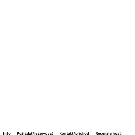
Info
Požiadať/rezervovať
Kontakt/príchod
Recenzie hostí