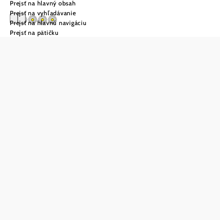
Prejsť na hlavný obsah
Prejsť na vyhľadávanie
Prejsť na hlavnú navigáciu
Prejsť na pätičku
Vinárstvo
Weinbauernhof
Vier
Jahreszeiten
Uložiť do zoznamu sledovania