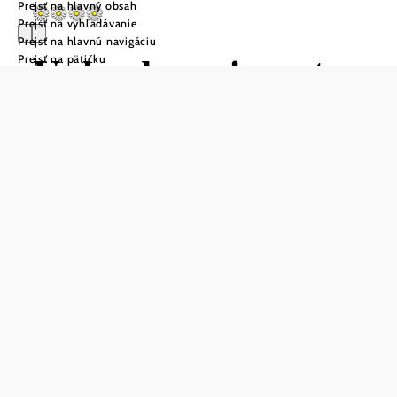
Prejsť na hlavný obsah
Prejsť na vyhľadávanie
Prejsť na hlavnú navigáciu
Urlaubsweingut
Prejsť na pätičku
Lobner
Položiť otázku
Uložiť do zoznamu sledovania
Dovolenkové vinárstvo rodiny Lobnerovcov sa nachádza
v srdci regiónu Marchfeld. Všetko sa tu točí okolo vína -
rodina sa venuje vinohradníctvu už celé generácie. Dobre