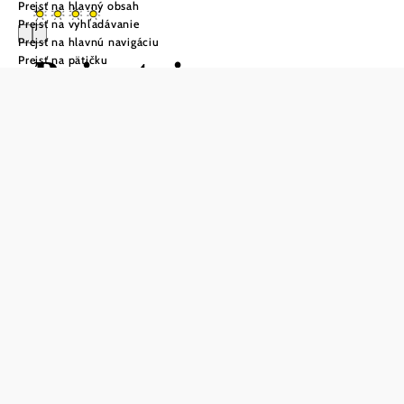
Prejsť na hlavný obsah
Prejsť na vyhľadávanie
Prejsť na hlavnú navigáciu
Privatzimmer
Prejsť na pätičku
Keyder
Položiť otázku
Uložiť do zoznamu sledovania
V trhovom mestečku Palterndorf-Dobermannsdorf,
približne 50 km severne od Viedne, ponúkajú súkromné
izby rodiny Keyder útulné a pohodlné izby so sprchou a