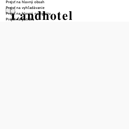
Prejsť na hlavný obsah
Prejsť na vyhľadávanie
Landhotel
Prejsť na hlavnú navigáciu
Prejsť na pätičku
Schustermühle
Položiť otázku
Uložiť do zoznamu sledovania
V Landhoteli Schustermühle v Seefelde-Kadolzi ožíva
história mlynárskeho remesla. Slávna "oslia múka" sa tu
mlela až do 90. rokov 20. storočia, dnes tu hostia zažijú
zmes tradície a moderného komfortu. Útulné izby sú
vybavené sprchou, WC a TV. Domáce špeciality si môžete