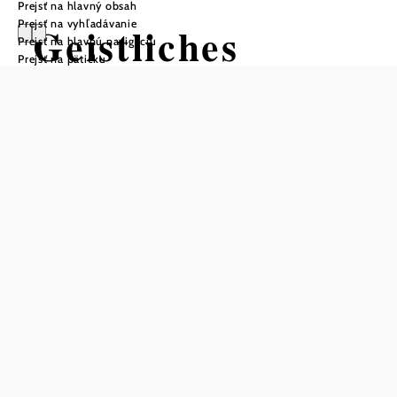
Prejsť na hlavný obsah
Prejsť na vyhľadávanie
Geistliches
Prejsť na hlavnú navigáciu
Prejsť na pätičku
Jugendzentrum
Oberleis
Položiť otázku
Uložiť do zoznamu sledovania
Hosťovské centrum pre mládež
Viedenskej arcidiecézy