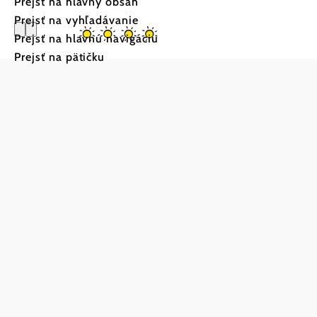
Prejsť na hlavný obsah
Prejsť na vyhľadávanie
Prejsť na hlavnú navigáciu
Prejsť na pätičku
Frühstüc