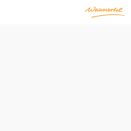
rland
Položiť otázku