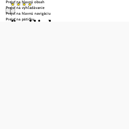
Prejsť na hlavný obsah
Prejsť na vyhľadávanie
Prejsť na hlavnú navigáciu
freilich
Prejsť na pätičku
WEINAPARTME
NT
Položiť otázku
Uložiť do zoznamu sledovania