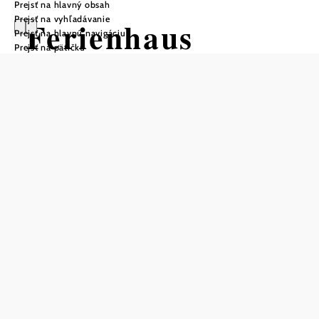
Prejsť na hlavný obsah
Prejsť na vyhľadávanie
Ferienhaus
Prejsť na hlavnú navigáciu
Prejsť na pätičku
Breitensee
Uložiť do zoznamu sledovania
Rekreačný dom Breitensee sa nachádza v Marchfelde
uprostred Twin City regiónu Viedeň - Bratislava. Hostia sa
za krátky čas dostanú do oboch metropol, ako aj do
Regionu Zem Rimanov Carnuntum, na hrady v
Marchfelde a do Národného parku Donauen. Ideálne a
pokojne situovaný prázdninový dom slúži ako
východiskový bod pre mnohé kultúrne ciele, pre relaxačné
alebo aktívne výlety do prírody a pre športové aktivity.