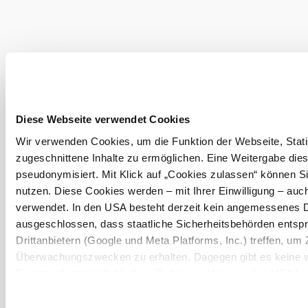
zobraziť viac
Preskúmať okolie
Výletné miesta, hotely, trasy a ďalšie
Polomer
10 km
20 km
Diese Webseite verwendet Cookies
vyhľadávania
Wir verwenden Cookies, um die Funktion der Webseite, Statis
zugeschnittene Inhalte zu ermöglichen. Eine Weitergabe dies
pseudonymisiert. Mit Klick auf „Cookies zulassen“ können S
nutzen. Diese Cookies werden – mit Ihrer Einwilligung – auch
verwendet. In den USA besteht derzeit kein angemessenes D
Dovolenkové služby
ausgeschlossen, dass staatliche Sicherheitsbehörden ents
Máte otázky? Radi vám pomôžeme.
Drittanbietern (Google und Meta Platforms, Inc.) treffen, um 
+43 2552 3515
Überwachungszwecken zu erhalten. Dagegen gibt es keine 
info@weinviertel.at
Rechtsschutzmöglichkeiten. Zudem werden von den USA kein
personenbezogener Daten gewährt. Wir geben nur Ihre IP-Ad
eindeutige Zuordnung möglich ist) sowie technische Informat