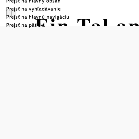
Prejsť na hlavný obsah
Prejsť na vyhľadávanie
Ein Tal a
Prejsť na hlavnú navigáciu
Prejsť na pätičku
Cyklistická trasa začiatok