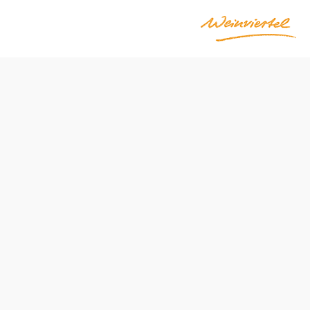
Obtiažnosť: ťažká
Vzdialenosť: 71,47 km
Trvanie: 5:02 h
Stúpanie: 382 m n. m.
Zostup: 382 m n. m.