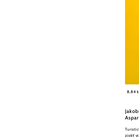
Weinvie
8,84 
Jakob
Aspar
Turisti
zistiť v