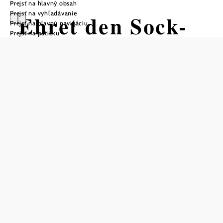
Prejsť na hlavný obsah
Prejsť na vyhľadávanie
Ehret den Sock-
Prejsť na hlavnú navigáciu
Prejsť na pätičku
Wanderweg
Turistická trasa začiatok Parkovisko
pri Nonseu / hasičská stanica
Obtiažnosť: ľahká
Vzdialenosť: 6,79 km
Trvanie: 2:30 h
Stúpanie: 85 m n. m.
Zostup: 85 m n. m.
Uložiť do zoznamu sledovania