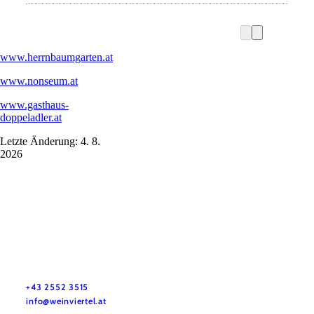
www.herrnbaumgarten.at
www.nonseum.at
www.gasthaus-
doppeladler.at
Letzte Änderung: 4. 8.
2026
Dovolenkové služby
Máte otázky? Radi vám pomôžeme.
+43 2552 3515
info@weinviertel.at