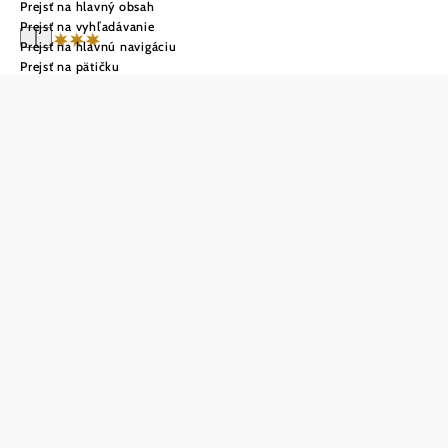
Prejsť na hlavný obsah
Prejsť na vyhľadávanie
Prejsť na hlavnú navigáciu
Prejsť na pätičku
Landgut & SPA
Althof Retz
Položiť otázku
Uložiť do zoznamu sledovania
Na úpätí idylického vinohradu pod slávnym retzským