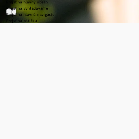
Prejsť na hlavný obsah
Prejsť na vyhľadávanie
Prejsť na hlavnú navigáciu
Prejsť na pätičku