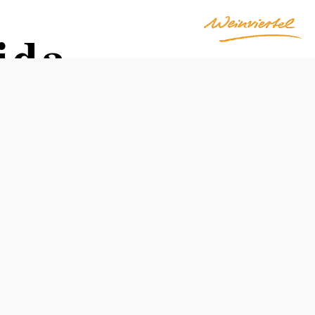
ida
Otváracie hodiny
UT, ST, PI 7:00 – 12:00 | UT 13:00 – 19:00