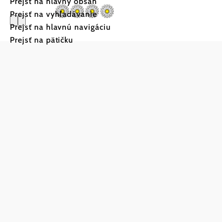
Prejsť na hlavný obsah
Prejsť na vyhľadávanie
Prejsť na hlavnú navigáciu
Prejsť na pätičku
Bio-Weinb