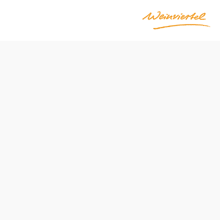
singer
Položiť otázku