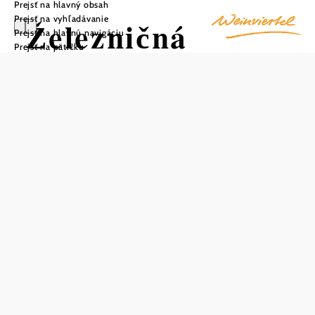
Prejsť na hlavný obsah
Prejsť na vyhľadávanie
Železničná
Prejsť na hlavnú navigáciu
Prejsť na pätičku
stanica Stillfried
Uložiť do zoznamu sledovania
Stanica Stillfried sa nachádza na trati Nordbahn v okrese
Gänserndorf na východe Dolného Rakúska. K dispozícii
sú dve bezbariérové nástupištia s krytými čakárňami a
nadjazd pre dve koľaje. Automat na lístky ponúka
možnosť zakúpiť si lístky na vlak nepretržite, aktuálne
informácie o cestovnom poriadku zabezpečujú dobrú
informovanosť cestujúcich.
Takmer 40 parkovacích miest pre autá a mopedy je k
dispozícii v priľahlom zariadení Park & Ride a ďalších