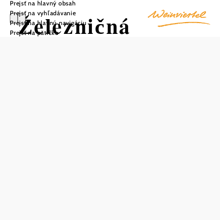
Prejsť na hlavný obsah
Prejsť na vyhľadávanie
Železničná
Prejsť na hlavnú navigáciu
Prejsť na pätičku
stanica
Hausleiten
Uložiť do zoznamu sledovania
Veľká zastávka Hausleiten spája Nordwestbahn v
Stockerau s Franz-Josefs-Bahn, ktorá sa pripája v Absdorf-
Hippersdorf. Rekonštrukcia stanice v roku 2008 priniesla
bezbariérový prístup a nástupište, ktoré sa dlhé roky
používalo ako jednokoľajové, bolo prestavané na centrálne
nástupište. Zariadenie bolo vybavené aj protihlukovými
bariérami a hmatovým navádzacím systémom pre
nevidiacich.