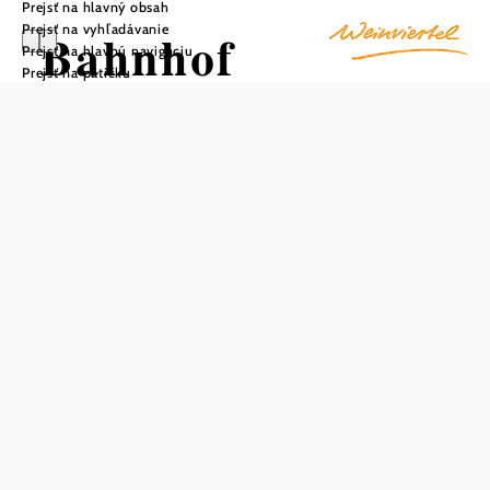
Prejsť na hlavný obsah
Prejsť na vyhľadávanie
Bahnhof
Prejsť na hlavnú navigáciu
Prejsť na pätičku
Frättingsdorf
Uložiť do zoznamu sledovania
V štvrti
Mistelbach
sa na trati Laaer Ostbahn nachádza
stanica Frättingsdorf. Na nástupišti bolo zriadené sklenené
čakacie lôžko odolné voči vetru a poveternostným
vplyvom, na ktorom je umiestnený automat na predaj
cestovných lístkov. Nájdete tu aj aktuálne informácie o
cestovnom poriadku a prostredníctvom hlásení z
reproduktorov budete dobre informovaní o aktuálnej
železničnej doprave. Vyhrievaná čakáreň so sociálnym
zariadením sa nachádza v hlavnej budove.