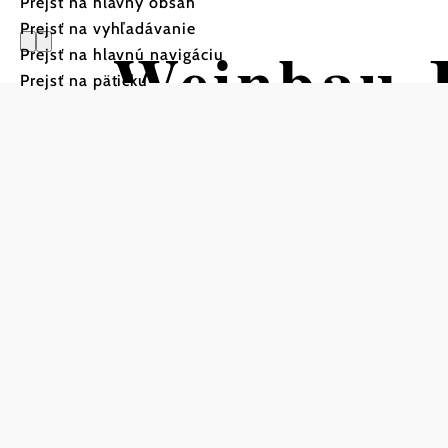
Prejsť na hlavný obsah
Prejsť na vyhľadávanie
Weinbau 
Prejsť na hlavnú navigáciu
Prejsť na pätičku