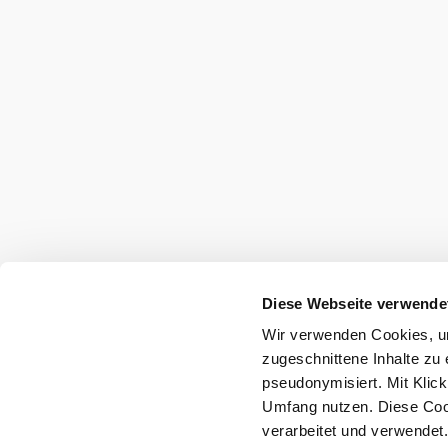
Preskúmať okolie
Výletné miesta, hotely, trasy a ďalšie
Polomer
10 km
20 km
vyhľadávania
null
Dovolenkové služby
Diese Webseite verwende
Máte otázky? Radi vám pomôžeme.
Wir verwenden Cookies, um
+43 2552 3515
zugeschnittene Inhalte zu 
info@weinviertel.at
pseudonymisiert. Mit Klic
Umfang nutzen. Diese Cook
verarbeitet und verwendet
Odtlačok