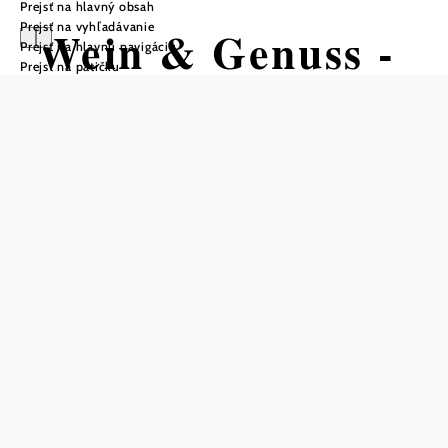
Prejsť na hlavný obsah
Prejsť na vyhľadávanie
Wein & Genuss -
Prejsť na hlavnú navigáciu
Prejsť na pätičku
Elisabeth
Hausgnost
Otváracie hodiny
Štvrtok, piatok od 14:00 do 18:00
Sobota od 10:00 do 17:00
A podľa dohody