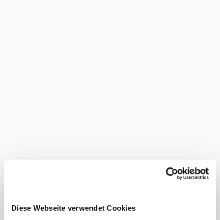
budove Park & Ride, ktorá bola rozšírená až k justičnému
centru. Environmentálne optimalizované staničné
zariadenie spĺňa dizajn priateľský k zákazníkom a dopĺňa
ponuku komfortu 3 výťahmi pre cestujúcich.
Zmena vlakov
V Korneuburgu prestúpite na vlajkovú loď
DDSG Blue
a
vydáte sa na cestu pozdĺž Dunaja do Wachau. Cesta je tu
jasne deklarovaná ako cieľ, na ktorom vás obslúžia a budú
vás rozmaznávať regionálnymi pochúťkami.
História
V roku 1979 sa uskutočnila elektrifikácia železničnej trate
a v tom istom roku bolo v Korneuburgu uvedené do
prevádzky ústredné návestidlo. Keďže trať S3 a S4 bola z
historických dôvodov prevádzkovaná vpravo, prechod na
ľavostrannú prevádzku bol možný až po sprevádzkovaní
priecestia vo Floridsdorfe.
: Priamo na stanici sa nachádza požičovňa bicyklov
Tip
Diese Webseite verwendet Cookies
nextbike. Bicykle sú v Dolnom Rakúsku k dispozícii od