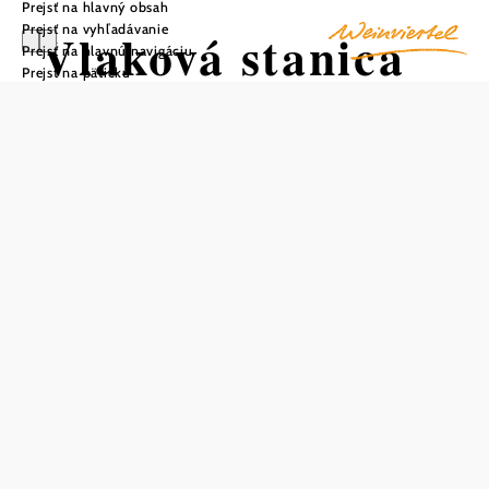
Prejsť na hlavný obsah
Prejsť na vyhľadávanie
Vlaková stanica
Prejsť na hlavnú navigáciu
Prejsť na pätičku
Korneuburg
Uložiť do zoznamu sledovania
Budova stanice, ktorá bola postavená v roku 1975, bola v
roku 2015 počas 2,5-ročnej výstavby prestavaná a
revitalizovaná. Moderná presklená stanica v Korneuburgu
dnes umožňuje bezbariérový prístup na kompletne
zrekonštruované nástupištia - prístup k vlakom je
úrovňový. Na stanicu sa dostanete regionálnymi vlakmi a
viedenskými rýchlikmi priamo cez hlavnú trať S-Bahn.
Vďaka krytej budove Bike & Ride sú bicykle a kolobežky
v dobrých rukách, rovnako ako zaparkované autá v