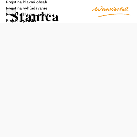
Prejsť na hlavný obsah
Prejsť na vyhľadávanie
Stanica
Prejsť na hlavnú navigáciu
Prejsť na pätičku
Breitensee Dolné
Rakúsko
Uložiť do zoznamu sledovania
Stanica Breitensee bei Marchegg sa nachádza v
rovnomennej obci v dolnorakúskom okrese Gänserndorf.
Na kompaktnej stanici bola zriadená krytá čakáreň, ktorá je
rovnako ako samotné nástupište bezbariérová. Niekoľko
parkovacích miest je k dispozícii aj pre cestujúcich vlakom.
Informácie o trase