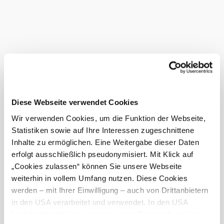
Stanica Breitensee bei Marchegg sa nachádza pozdĺž
Marchegger Ostbahn.
Zastavujú tu vlaky na hlavnú stanicu do Viedne a do
Marcheggu a ďalej do Bratislavy.
Priamo zo stanice premávajú spojovacie autobusy do
centra Marcheggu.
Regionálne pochúťky
Diese Webseite verwendet Cookies
Ekologická farma Hubicek
sa nachádza len 20 minút
chôdze od stanice Breitensee. Ošípané Mangalica sa tu
Wir verwenden Cookies, um die Funktion der Webseite,
chovajú a chovajú s veľkou láskou. Okrem prehliadky
Statistiken sowie auf Ihre Interessen zugeschnittene
farmy so sprievodcom a rozsiahlych informácií ponúka
Inhalte zu ermöglichen. Eine Weitergabe dieser Daten
rodina Hubicekových aj ochutnávku regionálnych
špecialít.
erfolgt ausschließlich pseudonymisiert. Mit Klick auf
„Cookies zulassen“ können Sie unsere Webseite
Aktuálne počasie v Breitensee
weiterhin in vollem Umfang nutzen. Diese Cookies
werden – mit Ihrer Einwilligung – auch von Drittanbietern
Dnes, 08.08.2026
19° až 30°
in den USA verarbeitet und verwendet. In den USA
besteht derzeit kein angemessenes Datenschutzniveau,
oblačno