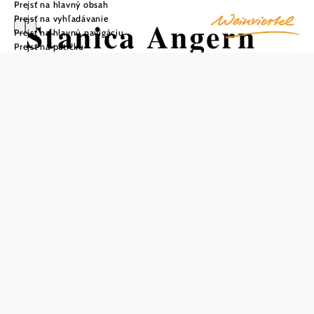
Prejsť na hlavný obsah
Prejsť na vyhľadávanie
Stanica Angern
Prejsť na hlavnú navigáciu
Prejsť na pätičku
Uložiť do zoznamu sledovania
Stanica Angern an der March sa nachádza v rovnomennom
trhovom mestečku na trati Nordbahn v okrese
Gänserndorf. Stanica sa využíva najmä na nákladnú
dopravu na niekoľkých koľajach a pre osobnú dopravu je
k dispozícii nástupište na okraji a ostrovné nástupište, na
ktoré sa dá dostať podchodom. Na mieste bol
nainštalovaný automat na nákup cestovných lístkov,
informačné služby železnice dopĺňajú hlásenia z
reproduktorov a oznamy o cestovnom poriadku.
90 parkovacích miest pre autá a mopedy je k dispozícii v
priľahlom zariadení Park & Ride a viac ako 130
parkovacích miest pre bicykle v Bike & Ride.