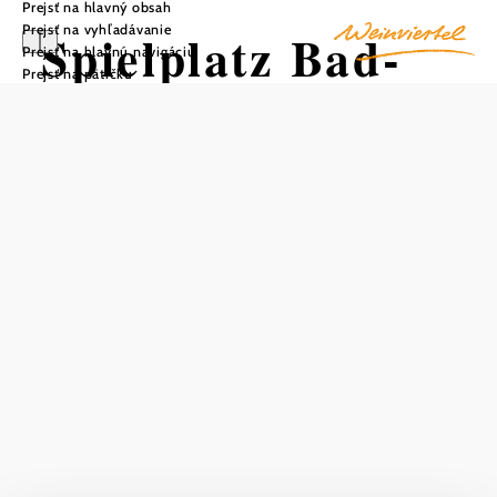
Prejsť na hlavný obsah
Prejsť na vyhľadávanie
Spielplatz Bad-
Prejsť na hlavnú navigáciu
Prejsť na pätičku
Pirawarth
Uložiť do zoznamu sledovania
Ústredným prvkom nového ihriska je veľká a veľmi
rozmanitá lanová džungľa s domčekom na strome a
plošinou, ktorú môžu z jednej strany využívať aj ľudia s
telesným postihnutím.
Okrem toho bola ponuka bezbariérových hier rozšírená o
hmatový chodník a bezbariérovú vodnú/pieskovú hraciu
plochu.
Dlhá lanová dráha, stožiarový kríž, dve útulné hojdacie
siete, sedacie a ležadlové plošiny, sedacie dutiny, veľká
šesťuholníková hojdačka, balančná dráha, bludisko zo