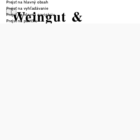
Prejsť na hlavný obsah
Prejsť na vyhľadávanie
Weingut &
Prejsť na hlavnú navigáciu
Prejsť na pätičku
Rebenhof
Schwalm
Uložiť do zoznamu sledovania
Vinárstvo existuje už od roku 1793 a jeho súčasťou je aj
škôlka viniča, na ktorú je rodina Schwalmovcov obzvlášť
hrdá. Anita a Siegi vedú podnik spoločne so svojimi
dcérami Laurou a Sophie s nadšením a oddanosťou.
V roku 2007 prevzali podnik od Siegiho otca a v
uplynulých rokoch ho rozšírili o škôlku viniča. Práca s
viničom napĺňa rodinu veľkou radosťou a všetci sú telom i