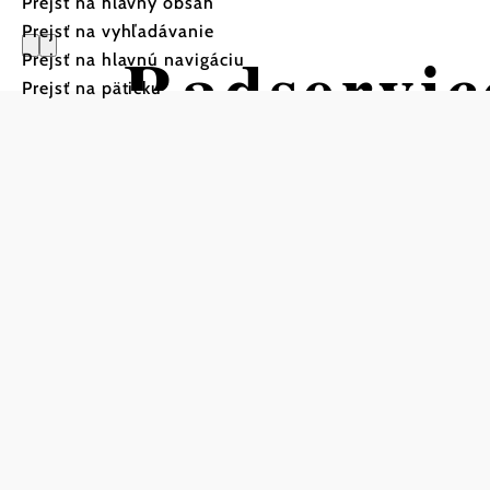
Prejsť na hlavný obsah
Prejsť na vyhľadávanie
Radservic
Prejsť na hlavnú navigáciu
Prejsť na pätičku
Uložiť do zoznamu sledovania
Vrátane stanice na opravu bicyklov (vzduchová pumpa
Radservicestation
Gaweinstal
Bachzeile 9
2191 Gaweinstal