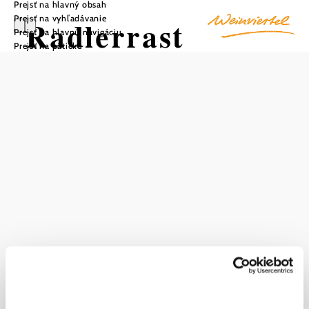
Prejsť na hlavný obsah
Prejsť na vyhľadávanie
Radlerrast
Prejsť na hlavnú navigáciu
Prejsť na pätičku
Familie
Schrejma
Uložiť do zoznamu sledovania
Uprostred vinohradov medzi obcami Waitzendorf a
Leodagger sa nachádza naša idylická cyklistická zastávka!
Pozýva cyklistov, ľudí na turistike a chodcov na príjemnú
prestávku. Čakajú na vás chladivé nápoje a občerstvenie!
Aktuálne počasie v Waitzendorf