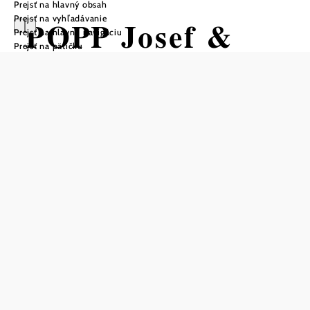
Prejsť na hlavný obsah
Prejsť na vyhľadávanie
POPP Josef &
Prejsť na hlavnú navigáciu
Prejsť na pätičku
Franziska
Uložiť do zoznamu sledovania
Rodina Poppovcov sa už niekoľko generácií zaoberá
poľnohospodárstvom a špecializuje sa na pestovanie
zemiakov. Ďalším odvetvím podnikania je priamy predaj
domáceho pečiva a sušienok. Ich sortiment zahŕňa aj
repkový olej z vlastnej produkcie, vajcia z voľného chovu,
cestoviny a rôzne druhy müsli. Rodina Poppovcov
spracúva čo najviac produktov z vlastnej prvovýroby.