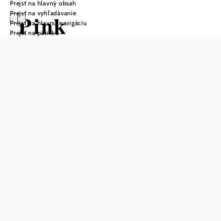
Prejsť na hlavný obsah
Prejsť na vyhľadávanie
Pink
Prejsť na hlavnú navigáciu
Prejsť na pätičku
Fahrradboutique
Stockerau
Uložiť do zoznamu sledovania
Pink Fahrradboutique Stockerau je majstrovská dielňa,
ktorá sa špecializuje na servis a opravy bicyklov všetkých
značiek.
Vďaka 60 rokom skúseností v oblasti mechatroniky
vytvoril Radwelt Pink raj pre cyklistov vrátane testovacej
dráhy a dielne, v ktorej je vystavených až 1500 bicyklov.