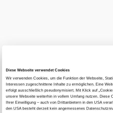
Diese Webseite verwendet Cookies
Wir verwenden Cookies, um die Funktion der Webseite, Statis
Interessen zugeschnittene Inhalte zu ermöglichen. Eine Wei
erfolgt ausschließlich pseudonymisiert. Mit Klick auf „Cooki
unsere Webseite weiterhin in vollem Umfang nutzen. Diese 
Ihrer Einwilligung – auch von Drittanbietern in den USA verar
©
Zobraziť ďalšie fotografie v galérii
DI Wolfgang Pink
Vybavenie
den USA besteht derzeit kein angemessenes Datenschutznive