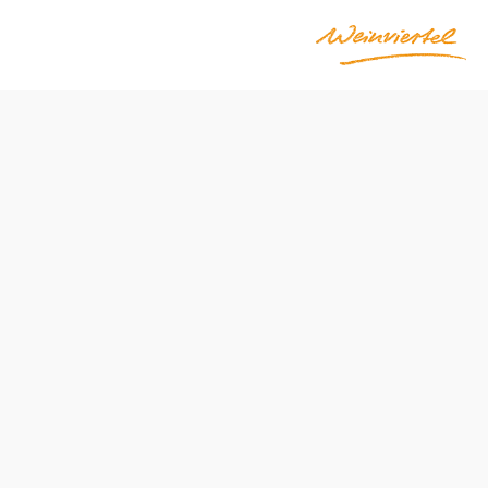
Otváracie hodiny
od 01.01. do 31.12.
pondelok
09:00 – 12:00 hod
14:00 – 16:00 hod
utorok
09:00 – 12:00 hod
streda
09:00 – 12:00 hod
14:00 – 16:00 hod
štvrtok
09:00 – 12:00 hod