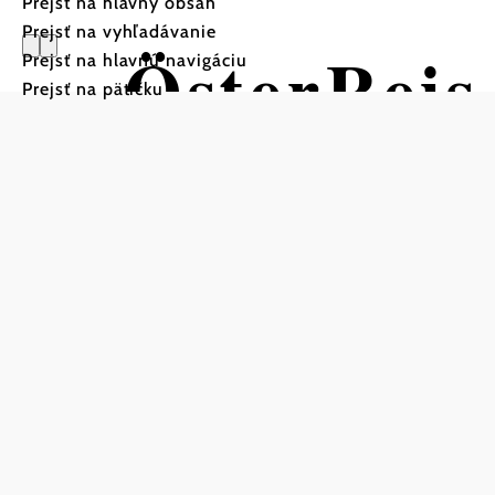
Prejsť na hlavný obsah
Prejsť na vyhľadávanie
ÖsterReis
Prejsť na hlavnú navigáciu
Prejsť na pätičku