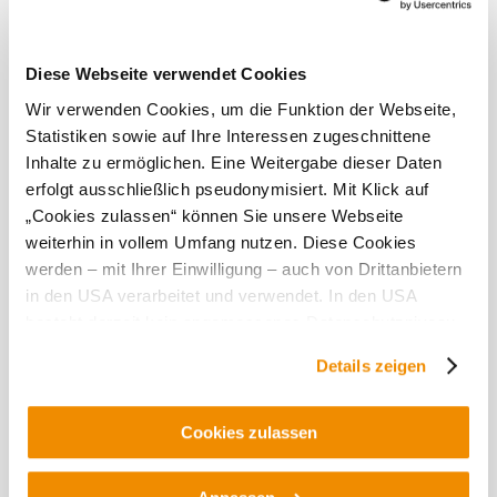
nextbike Korneuburg / BP K01 - hala I, nájdete na
webovej stránke alebo v aplikácii nextbike.
Aktuálne počasie v Korneuburg
Diese Webseite verwendet Cookies
Wir verwenden Cookies, um die Funktion der Webseite,
Statistiken sowie auf Ihre Interessen zugeschnittene
Dnes, 08.08.2026
20° až 29°
Inhalte zu ermöglichen. Eine Weitergabe dieser Daten
oblačno
erfolgt ausschließlich pseudonymisiert. Mit Klick auf
rýchlosť vetra
2,6 km/h
„Cookies zulassen“ können Sie unsere Webseite
weiterhin in vollem Umfang nutzen. Diese Cookies
Zajtra, 09.08.2026
16° až 31°
werden – mit Ihrer Einwilligung – auch von Drittanbietern
in den USA verarbeitet und verwendet. In den USA
prevažne jasno
besteht derzeit kein angemessenes Datenschutzniveau,
rýchlosť vetra
2,5 km/h
und es ist nicht ausgeschlossen, dass staatliche
Details zeigen
Sicherheitsbehörden entsprechende Anordnungen
Preskúmať okolie
gegenüber den Drittanbietern (Google und Meta
Platforms, Inc.) treffen, um Zugriff auf Daten zu Kontroll-
Cookies zulassen
Výletné miesta, hotely, trasy a ďalšie
und Überwachungszwecken zu erhalten. Dagegen gibt es
Polomer
10 km
20 km
keine wirksamen Rechtsbehelfe und
vyhľadávania