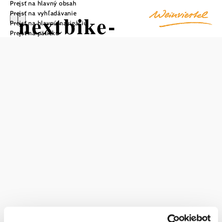
Prejsť na hlavný obsah
Prejsť na vyhľadávanie
nextbike-
Prejsť na hlavnú navigáciu
Prejsť na pätičku
Verleihstation
Korneuburg / BP
K01 - Halle I
Uložiť do zoznamu sledovania
Praktické bicykle nextbike sú k dispozícii nepretržite.
Bicykle nextbike si môžete prenajať po jednorazovej
registrácii. Bicykle sú k dispozícii v Dolnom Rakúsku od
apríla do polovice novembra. Ďalšie informácie o počte
bicyklov, ktoré sú aktuálne k dispozícii v požičovni