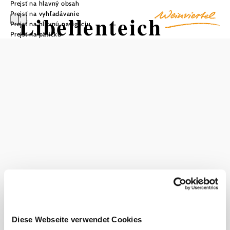
Prejsť na hlavný obsah
Prejsť na vyhľadávanie
Libellenteich
Prejsť na hlavnú navigáciu
Prejsť na pätičku
Uložiť do zoznamu sledovania
Obzvlášť krásnym projektom ochrany prírody je jazierko
pre vážky, ktoré sa nachádza priamo v "trojkráľovom
kúte" obcí Burgschleinitz-Kühnring, Maissau a Straning-
Grafenberg. Vzniklo tu idylické jazierko, kde sa
vyhynutím ohrozené vážky, ako aj mloky a jašterice cítia
ako doma. V jazierku s vážkami sa nachádza aj "Stará
krava", legendárny stáročný kývajúci sa kameň.
Aktuálne počasie v Burgschleinitz
Dnes, 08.08.2026
22° až 27°
Diese Webseite verwendet Cookies
jasná obloha