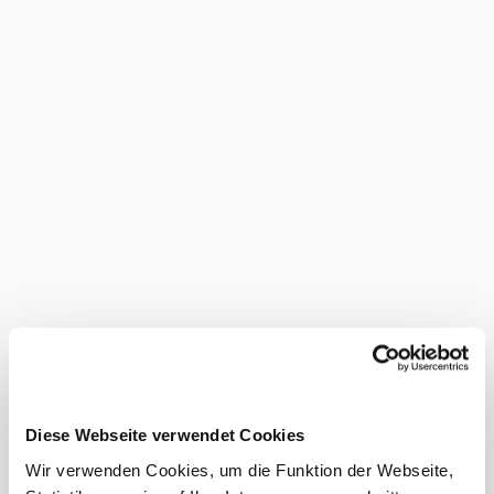
Táto
prevádzka
je
ocenená...
©
Loibl
Vhodnosť
vhodné pre
invalidný vozík
podľa normy
ÖNORM
vhodné pre
vozíčkarov
Vybavenie
Diese Webseite verwendet Cookies
Wir verwenden Cookies, um die Funktion der Webseite,
Psi povolené