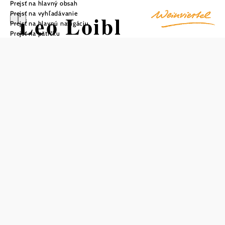
Prejsť na hlavný obsah
Prejsť na vyhľadávanie
Leo Loibl
Prejsť na hlavnú navigáciu
Prejsť na pätičku
Uložiť do zoznamu sledovania
Vinárstvo Leo Loibl je očarujúcim klenotom v srdci
Weinviertlu. Táto malá, ale kvalitná rodinná firma, ktorá je
už piatou generáciou, ponúka viac ako len pestovanie vína.
Okrem výroby kvalitných vín sa Leo Loibl venuje aj
tradičnému poľnohospodárstvu. Neoddeliteľnou súčasťou
farmy sú vinohradnícke ovce, ktoré zohrávajú dôležitú
úlohu pri starostlivosti o vinice. K rozmanitosti života na
farme prispievajú sliepky a kačice, zatiaľ čo včelie rodiny
sú starostlivo ošetrované. Okrem toho Leo Loibl pestuje
rôzne druhy sezónneho ovocia a zeleniny vrátane marhúľ,
fíg, jabĺk, hrušiek, zemiakov, šalátu, cukiet, mangoldu,
cibule a cesnaku. Farma sa nachádza v Obersulze,
malebnej dedinke vzdialenej len 20 minút od Viedne.