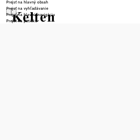
Prejsť na hlavný obsah
Prejsť na vyhľadávanie
Kelten
Prejsť na hlavnú navigáciu
Prejsť na pätičku
Trinkbrunnen
Platt
Otváracie hodiny
každý deň od 10:00 do 18:00
Uložiť do zoznamu sledovania