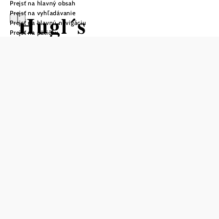
Prejsť na hlavný obsah
Prejsť na vyhľadávanie
Hugl´s
Prejsť na hlavnú navigáciu
Prejsť na pätičku
Weingartenhütte
Uložiť do zoznamu sledovania
Zasväteným tipom pre všetkých milovníkov vína a
turistiky je
Oddychová
vinohradnícka chata v tŕstí Waldberg.
zóna sa nachádza približne
20 minút chôdze od
turistického informačného centra v Poysdorfe.
V
chate/chatách sa nachádza
s výberom našich
chladnička
vín. K dispozícii sú poháre a ležadlá, na ktorých si môžete
vychutnať a posedieť.
null
Weingut Hugl-