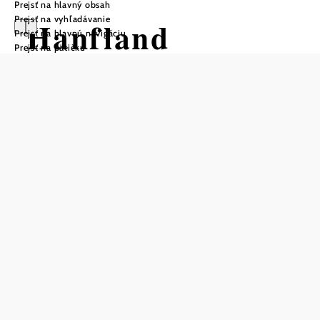
Prejsť na hlavný obsah
Prejsť na vyhľadávanie
Hanfland
Prejsť na hlavnú navigáciu
Prejsť na pätičku
Uložiť do zoznamu sledovania
Kde by sa mohli pionieri v oblasti ekologického konope
cítiť viac doma ako v krásnej obci Hanfthal v
dolnorakúskom regióne Weinviertel? Práve z tejto malej
obce s dlhou tradíciou pestovania konope sa už mnoho
rokov s veľkým nasadením zasadzujú výživová poradkyňa
Mag. Gerda Steinfellner a experti na konopné
poľnohospodárstvo Günther Schmid a Anton Hagenauer
už mnoho rokov veľmi angažovane dbajú na to, aby sa
vysoká hodnota fenomenálnej konopnej rastliny opäť
dostávala čoraz viac do popredia.
Či už ako nenáročná a zároveň výnosná alternatíva v
ekologickom poľnohospodárstve, ako izolačný a stavebný