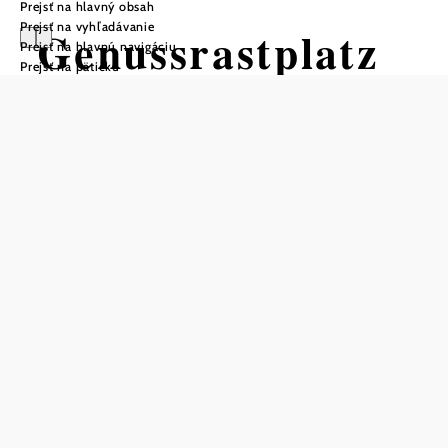
Prejsť na hlavný obsah
Prejsť na vyhľadávanie
Genussrastplatz
Prejsť na hlavnú navigáciu
Prejsť na pätičku
beim Baumkreis
Veltlinerland
Uložiť do zoznamu sledovania
Gurmánska oddychová zóna v Baumkreis Veltlinerland je
zážitkom pre všetky zmysly. Na hostí tu čakajú regionálne
pochúťky a domáce vína vrátane Gemischter Satz z
vlastnej výstavnej vinice. Kruh stromov je špeciálnym
miestom na odpočinok, ktoré vás pozýva na oddych a
spomalenie. Je možné vyhľadávanie osobného stromu
života a pôsobiť ako ukazovateľ na slnečných hodinách.
Odpočívadlo je otvorené denne od 10:00 do 22:00 od