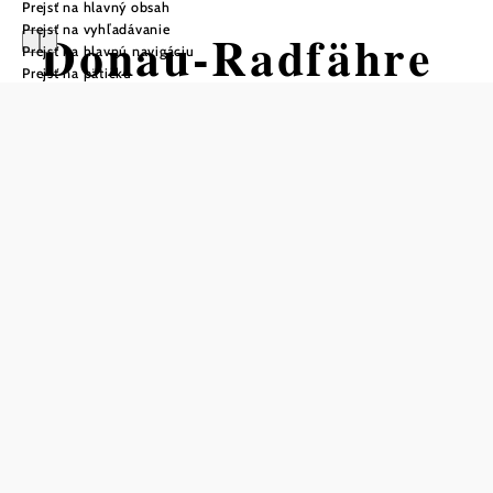
Prejsť na hlavný obsah
Prejsť na vyhľadávanie
Donau-Radfähre
Prejsť na hlavnú navigáciu
Prejsť na pätičku
Orth-Haslau,
Schiffscafe
Struden
Uložiť do zoznamu sledovania
Denná trajektová doprava na požiadanie (od apríla do
októbra) medzi Haslau (rýchlikové spojenie S7) a
Orth/Donau.
Spiatočné plavby na požiadanie!