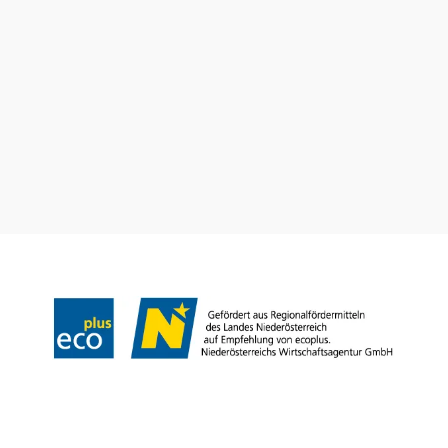
Dovolenkové služby
Máte otázky? Radi vám pomôžeme.
+43 2552 3515
info@weinviertel.at
Odtlačok
Copyright © Weinviertel Tourismus GmbH