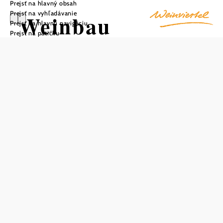
Prejsť na hlavný obsah
Prejsť na vyhľadávanie
Weinbau
Prejsť na hlavnú navigáciu
Prejsť na pätičku
Friedlmayer
Uložiť do zoznamu sledovania
Vinohrad rodiny Friedlmayerovcov je typickým rodinným
podnikom z oblasti Weinviertel, ktorý v súčasnosti vedie
už druhá generácia. Farma sa nachádza približne 15
kilometrov severne od Viedne v južnej časti Weinviertelu a
obhospodaruje viac ako 3 hektáre pôdy. Filozofiou farmy
je vyrábať vína najvyššej kvality, pričom hlavným krédom
je: "Toľko, koľko je potrebné, ale čo najmenej zásahov".
Vyrába sa "poctivé víno", ktoré nesleduje trendy, ale
pracuje v súlade s prírodou a jej priebehom. Zmeny klímy
z roka na rok sa odrážajú aj vo vínach, čo znamená, že