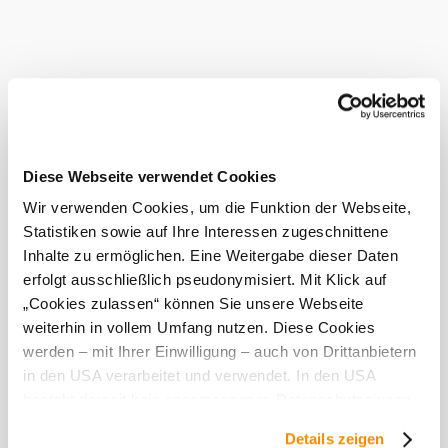
každý ročník chutí trochu inak - inak, ale predovšetkým
vždy dobre. Vášeň pre vinohradníctvo, láska k prírode a
Regionu sú vo vínach nezameniteľné. Sú typicky
weinviertelské a jedinečné. Predávajú sa po dohode priamo
z farmy.
Táto
prevádzka
Diese Webseite verwendet Cookies
je
ocenená...
Wir verwenden Cookies, um die Funktion der Webseite,
Statistiken sowie auf Ihre Interessen zugeschnittene
Aktuálne počasie v Wolkersdorf im
Inhalte zu ermöglichen. Eine Weitergabe dieser Daten
erfolgt ausschließlich pseudonymisiert. Mit Klick auf
Weinviertel
„Cookies zulassen“ können Sie unsere Webseite
weiterhin in vollem Umfang nutzen. Diese Cookies
Dnes, 07.08.2026
24° až 30°
werden – mit Ihrer Einwilligung – auch von Drittanbietern
in den USA verarbeitet und verwendet. In den USA
oblačno
besteht derzeit kein angemessenes Datenschutzniveau,
rýchlosť vetra
3,5 km/h
und es ist nicht ausgeschlossen, dass staatliche
Details zeigen
Sicherheitsbehörden entsprechende Anordnungen