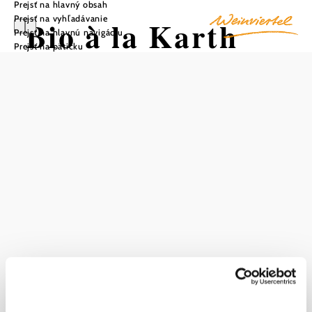
Prejsť na hlavný obsah
Prejsť na vyhľadávanie
Bio à la Karth
Prejsť na hlavnú navigáciu
Prejsť na pätičku
Uložiť do zoznamu sledovania
Bio à la Karth je rodinná ekologická záhrada v údolí
Pulkau v regióne Weinviertel, ktorá sa špecializuje na
udržateľné pestovanie sezónnej zeleniny a jej priamy
predaj. Farma, ktorú vedú Mabel a Torsten Karthovci,
produkuje regionálnu bio zeleninu s veľkým podielom
ručnej práce, zbiera ju čerstvú a predáva produkty z farmy,
na trhoch a prostredníctvom odberných miest v Regione a
vo Viedni. Dôraz kladie na prírodné metódy pestovania,
vysokú kvalitu a priamy kontakt so zákazníkmi.
Aktuálne počasie v Pulkau