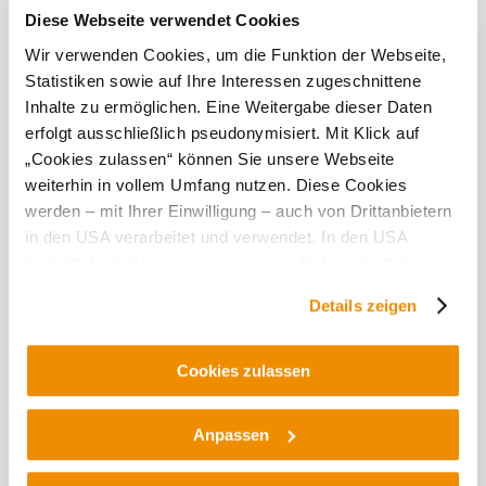
Diese Webseite verwendet Cookies
Dnes, 06.08.2026
23° až 32°
Wir verwenden Cookies, um die Funktion der Webseite,
Statistiken sowie auf Ihre Interessen zugeschnittene
ľahké prehánky
Inhalte zu ermöglichen. Eine Weitergabe dieser Daten
rýchlosť vetra
4,2 km/h
erfolgt ausschließlich pseudonymisiert. Mit Klick auf
„Cookies zulassen“ können Sie unsere Webseite
Zajtra, 07.08.2026
21° až 29°
weiterhin in vollem Umfang nutzen. Diese Cookies
werden – mit Ihrer Einwilligung – auch von Drittanbietern
búrka
rýchlosť vetra
3,1 km/h
in den USA verarbeitet und verwendet. In den USA
besteht derzeit kein angemessenes Datenschutzniveau,
und es ist nicht ausgeschlossen, dass staatliche
Preskúmať okolie
Details zeigen
Sicherheitsbehörden entsprechende Anordnungen
gegenüber den Drittanbietern (Google und Meta
Výletné miesta, hotely, trasy a ďalšie
Platforms, Inc.) treffen, um Zugriff auf Daten zu Kontroll-
Cookies zulassen
Polomer
10 km
20 km
und Überwachungszwecken zu erhalten. Dagegen gibt es
vyhľadávania
keine wirksamen Rechtsbehelfe und
Anpassen
Rechtsschutzmöglichkeiten. Zudem werden von den
USA keine geeigneten Garantien für den Schutz