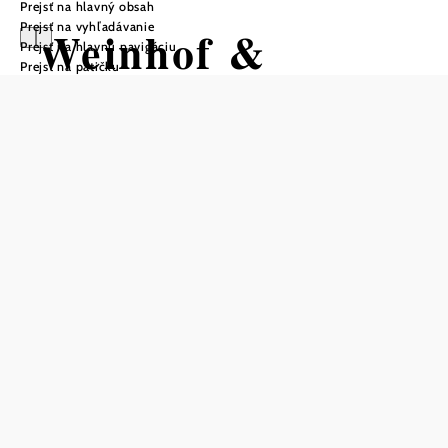
Prejsť na hlavný obsah
Prejsť na vyhľadávanie
Weinhof &
Prejsť na hlavnú navigáciu
Prejsť na pätičku
Heuriger Rudolf
Gössinger
Otváracie hodiny
od 01.08.2026 do 30.08.2026
od 01.10.2026 do 31.10.2026
od 01.12.2026 do 20.12.2026
Rezervovať stôl telefonicky
Otváracie hodiny vinárne: utorok – nedeľa a sviatky od
16:00,