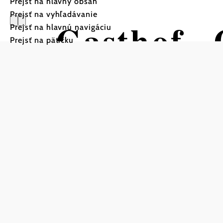
Prejsť na hlavný obsah
Prejsť na vyhľadávanie
Gasthof „
Prejsť na hlavnú navigáciu
Prejsť na pätičku