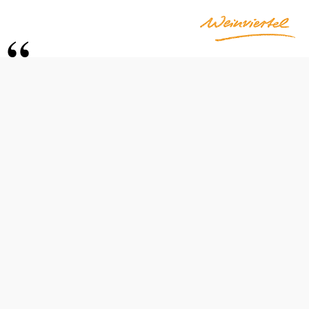
h“
Otváracie hodiny
od 01.03. do 31.03.
pondelok
09:00 – 21:00 hod
utorok
09:00 – 21:00 hod
streda
09:00 – 21:00 hod
štvrtok
09:00 – 21:00 hod
piatok
09:00 – 21:00 hod
sobota
06:00 – 21:00 hod