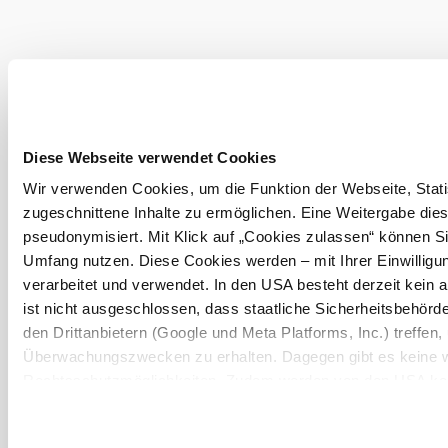
Zajtra, 08.08.2026
19° až 28°
oblačno
rýchlosť vetra
3,0 km/h
Preskúmať okolie
Diese Webseite verwendet Cookies
Výletné miesta, hotely, trasy a ďalšie
Wir verwenden Cookies, um die Funktion der Webseite, Statis
Polomer
10 km
20 km
zugeschnittene Inhalte zu ermöglichen. Eine Weitergabe dies
vyhľadávania
pseudonymisiert. Mit Klick auf „Cookies zulassen“ können Si
null
Umfang nutzen. Diese Cookies werden – mit Ihrer Einwilligun
verarbeitet und verwendet. In den USA besteht derzeit kei
ist nicht ausgeschlossen, dass staatliche Sicherheitsbehö
den Drittanbietern (Google und Meta Platforms, Inc.) treffen,
Überwachungszwecken zu erhalten. Dagegen gibt es keine 
Dovolenkové služby
Rechtsschutzmöglichkeiten. Zudem werden von den USA kein
Máte otázky? Radi vám pomôžeme.
personenbezogener Daten gewährt. Wir geben nur Ihre IP-Ad
+43 2552 3515
eindeutige Zuordnung möglich ist) sowie technische Informati
info@weinviertel.at