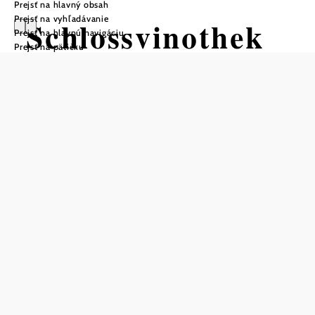
Prejsť na hlavný obsah
Prejsť na vyhľadávanie
Schlossvinothek
Prejsť na hlavnú navigáciu
Prejsť na pätičku
Jedenspeigen
Uložiť do zoznamu sledovania
Vinotéka v Jedenspeigene bola otvorená v roku 2019.
Staré hradné múry boli revitalizované v rámci projektu
Interreg (Heritage). Vinotéku prevádzkujú miestni vinári v
spolupráci s trhovým mestom Jedenspeigen. V ponuke sú
vína z južného Weinviertlu a z vinárskej oblasťe okolo
Modry v Malých Karpatoch. V ponuke sú aj produkty z
poľnohospodárskej výroby, ako napríklad tekvicové
semienka, pálenky a likéry.